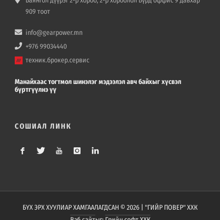
Баянгол дүүрэг 2-р хороо, 2-р хороолол Бүрд оффис 9 давхар
909 тоот
info@gearpower.mn
+976 99034440
техник.брокер.сервис
Манайхаас тогтмол шинэлэг мэдээлэл авч байхыг хүсвэл
бүртгүүлнэ үү
СОШИАЛ ЛИНК
БҮХ ЭРХ ХУУЛИАР ХАМГААЛАГДСАН © 2026 | "ГИЙР ПОВЕР" ХХК
Вэб сайт
ыг:
Грийн софт ХХК