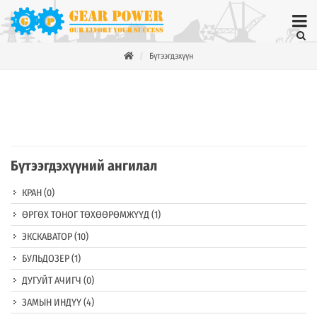
Бүтээгдэхүүн
Бүтээгдэхүүний ангилал
КРАН
(0)
ӨРГӨХ ТОНОГ ТӨХӨӨРӨМЖҮҮД
(1)
ЭКСКАВАТОР
(10)
БУЛЬДОЗЕР
(1)
ДУГУЙТ АЧИГЧ
(0)
ЗАМЫН ИНДҮҮ
(4)