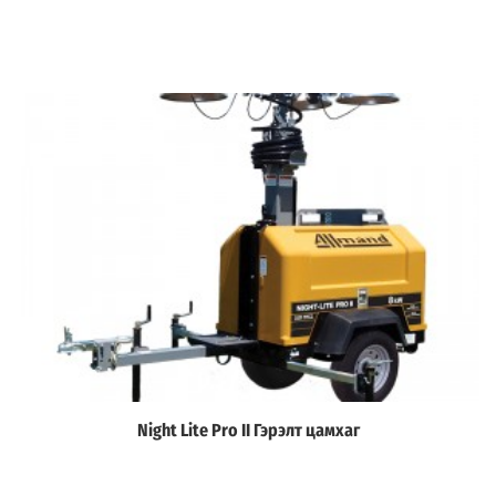
Night Lite Pro II Гэрэлт цамхаг
Дэлгэрэнгүй