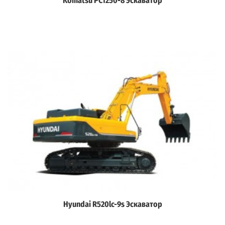
Komatsu PC1250-8 Эскаватор
Дэлгэрэнгүй
Hyundai R520lc-9s Эскаватор
Дэлгэрэнгүй