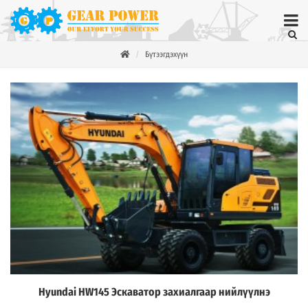
Бүтээгдэхүүн
Hyundai HW145 Эскаватор захиалгаар нийлүүлнэ
Дэлгэрэнгүй