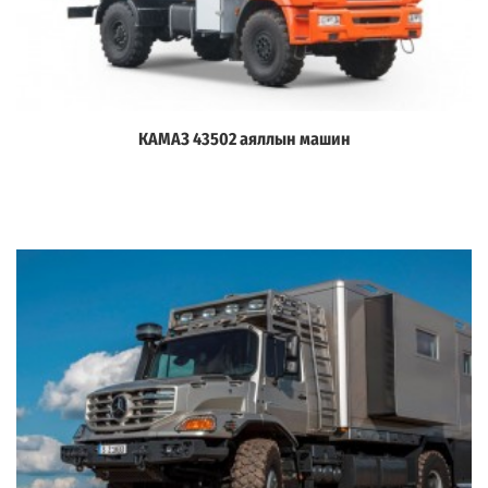
КАМАЗ 43502 аяллын машин
Дэлгэрэнгүй