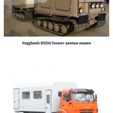
Hagglunds BV206 Гинжит аяллын машин
Дэлгэрэнгүй