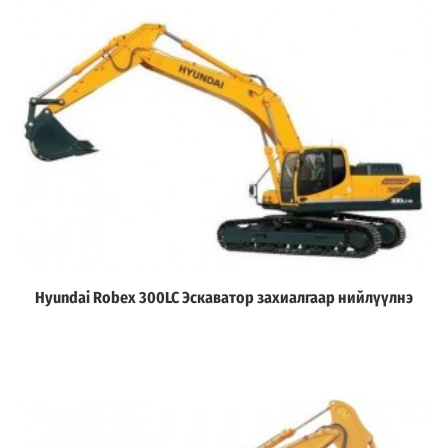
Hyundai Robex 300LC Эскаватор захиалгаар нийлүүлнэ
Дэлгэрэнгүй