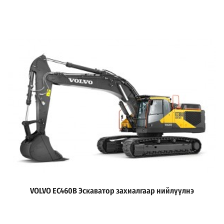
VOLVO EC460B Эскаватор захиалгаар нийлүүлнэ
Дэлгэрэнгүй