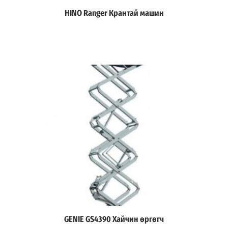
HINO Ranger Крантай машин
Дэлгэрэнгүй
GENIE GS4390 Хайчин өргөгч
Дэлгэрэнгүй