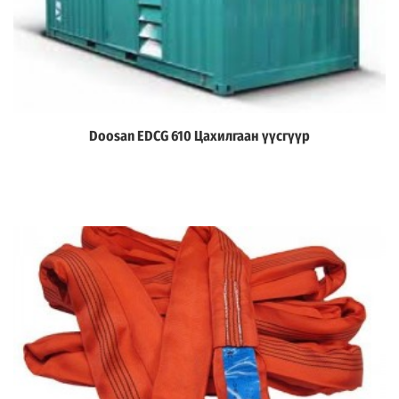
Doosan EDCG 610 Цахилгаан үүсгүүр
Дэлгэрэнгүй