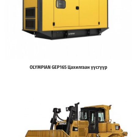
OLYMPIAN GEP165 Цахилгаан үүсгүүр
Дэлгэрэнгүй