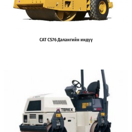
CAT CS76 Далангийн индүү
Дэлгэрэнгүй