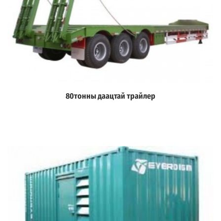
80тонны даацтай трайлер
Дэлгэрэнгүй