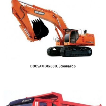
DOOSAN DX700LC Эскаватор
Дэлгэрэнгүй