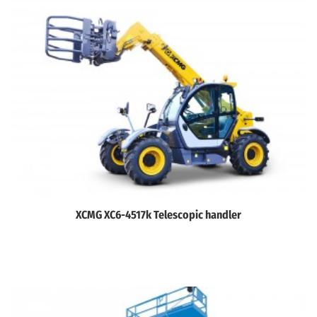
XCMG XC6-4517k Telescopic handler
Дэлгэрэнгүй