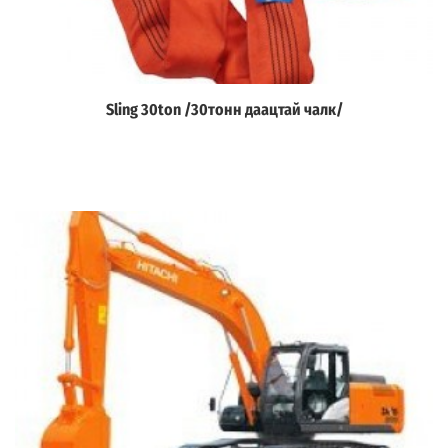
Sling 30ton /30тонн даацтай чалк/
Дэлгэрэнгүй