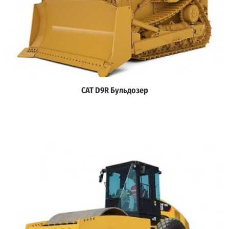
CAT D9R Бульдозер
Дэлгэрэнгүй