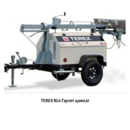
TEREX RL4 Гэрэлт цамхаг
Дэлгэрэнгүй