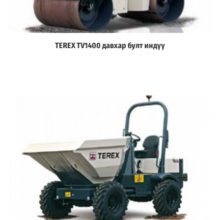
TEREX TV1400 давхар булт индүү
Дэлгэрэнгүй