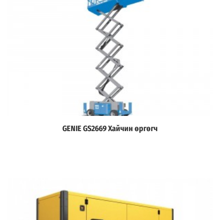
GENIE GS2669 Хайчин өргөгч
Дэлгэрэнгүй