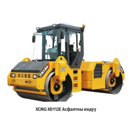
XCMG XD112E Асфалтны индүү
Дэлгэрэнгүй