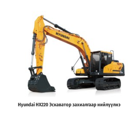
Hyundai HX220 Эскаватор захиалгаар нийлүүлнэ
Дэлгэрэнгүй