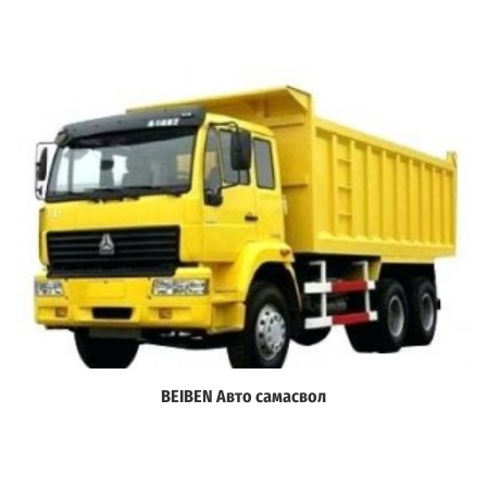
BEIBEN Авто самасвол
Дэлгэрэнгүй