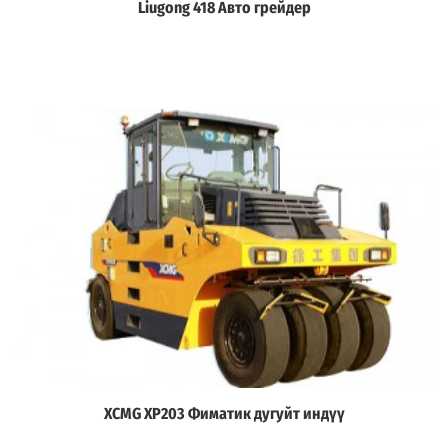
Liugong 418 Авто грейдер
Дэлгэрэнгүй
XCMG XP203 Фиматик дугуйт индүү
Дэлгэрэнгүй