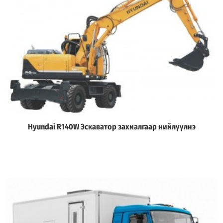
Hyundai R140W Эскаватор захиалгаар нийлүүлнэ
Дэлгэрэнгүй