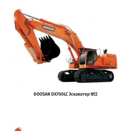
DOOSAN DX700LC Эскаватор №2
Дэлгэрэнгүй