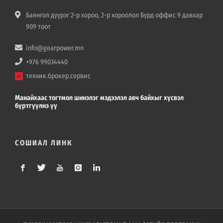
Баянгол дүүрэг 2-р хороо, 2-р хороолол Бүрд оффис 9 давхар
909 тоот
info@gearpower.mn
+976 99034440
техник.брокер.сервис
Манайхаас тогтмол шинэлэг мэдээлэл авч байхыг хүсвэл
бүртгүүлнэ үү
СОШИАЛ ЛИНК