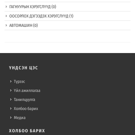
ГАГНУУРЫН ХЭРЭГСЛҮҮД
(0)
ООСОРЛОХ ДЭГЭЭДЭХ ХЭРЭГСЛҮҮД
(1)
АВТОМАШИН
(0)
ҮНДСЭН ЦЭС
Түрээс
Үйл ажиллагаа
Танилцуулга
Холбоо барих
Медиа
ХОЛБОО БАРИХ