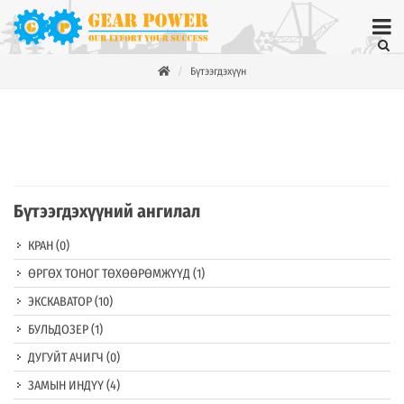
Бүтээгдэхүүн
Бүтээгдэхүүний ангилал
КРАН
(0)
ӨРГӨХ ТОНОГ ТӨХӨӨРӨМЖҮҮД
(1)
ЭКСКАВАТОР
(10)
БУЛЬДОЗЕР
(1)
ДУГУЙТ АЧИГЧ
(0)
ЗАМЫН ИНДҮҮ
(4)