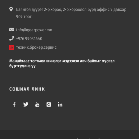
Баянгол дүүрэг 2-р хороо, 2-р хороолол Бүрд оффис 9 давхар
909 тоот
info@gearpower.mn
+976 99034440
техник.брокер.сервис
Манайхаас тогтмол шинэлэг мэдээлэл авч байхыг хүсвэл
бүртгүүлнэ үү
СОШИАЛ ЛИНК