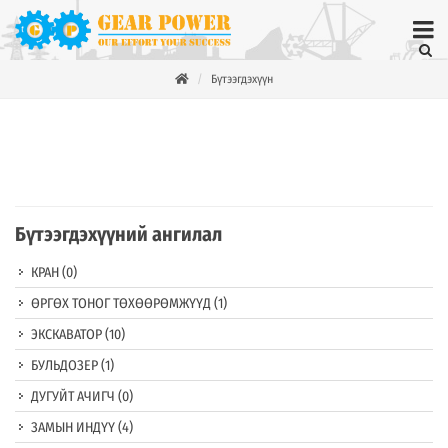
Бүтээгдэхүүн
Бүтээгдэхүүний ангилал
КРАН
(0)
ӨРГӨХ ТОНОГ ТӨХӨӨРӨМЖҮҮД
(1)
ЭКСКАВАТОР
(10)
БУЛЬДОЗЕР
(1)
ДУГУЙТ АЧИГЧ
(0)
ЗАМЫН ИНДҮҮ
(4)