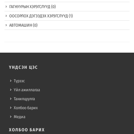
ГАГНУУРЫН ХЭРЭГСЛҮҮД
(0)
ООСОРЛОХ ДЭГЭЭДЭХ ХЭРЭГСЛҮҮД
(1)
АВТОМАШИН
(0)
ҮНДСЭН ЦЭС
Түрээс
Үйл ажиллагаа
Танилцуулга
Холбоо барих
Медиа
ХОЛБОО БАРИХ