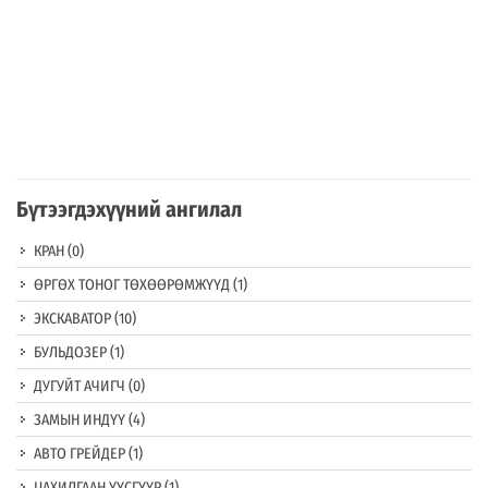
Бүтээгдэхүүний ангилал
КРАН
(0)
ӨРГӨХ ТОНОГ ТӨХӨӨРӨМЖҮҮД
(1)
ЭКСКАВАТОР
(10)
БУЛЬДОЗЕР
(1)
ДУГУЙТ АЧИГЧ
(0)
ЗАМЫН ИНДҮҮ
(4)
АВТО ГРЕЙДЕР
(1)
ЦАХИЛГААН ҮҮСГҮҮР
(1)