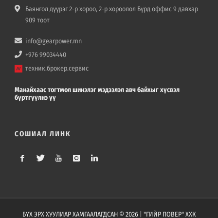
Баянгол дүүрэг 2-р хороо, 2-р хороолол Бүрд оффис 9 давхар
909 тоот
info@gearpower.mn
+976 99034440
техник.брокер.сервис
Манайхаас тогтмол шинэлэг мэдээлэл авч байхыг хүсвэл
бүртгүүлнэ үү
СОШИАЛ ЛИНК
БҮХ ЭРХ ХУУЛИАР ХАМГААЛАГДСАН © 2026 | "ГИЙР ПОВЕР" ХХК