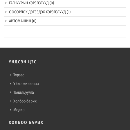
ГАГНУУРЫН ХЭРЭГСЛҮҮД
(0)
ООСОРЛОХ ДЭГЭЭДЭХ ХЭРЭГСЛҮҮД
(1)
АВТОМАШИН
(0)
ҮНДСЭН ЦЭС
Түрээс
Үйл ажиллагаа
Танилцуулга
Холбоо барих
Медиа
ХОЛБОО БАРИХ