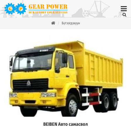
Бүтээгдэхүүн
BEIBEN Авто самасвол
Дэлгэрэнгүй