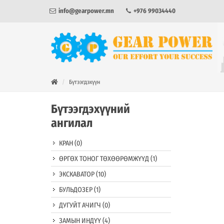
info@gearpower.mn
+976 99034440
Бүтээгдэхүүн
Бүтээгдэхүүний
ангилал
КРАН
(0)
ӨРГӨХ ТОНОГ ТӨХӨӨРӨМЖҮҮД
(1)
ЭКСКАВАТОР
(10)
БУЛЬДОЗЕР
(1)
ДУГУЙТ АЧИГЧ
(0)
ЗАМЫН ИНДҮҮ
(4)