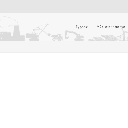
Түрээс
Үйл ажиллагаа