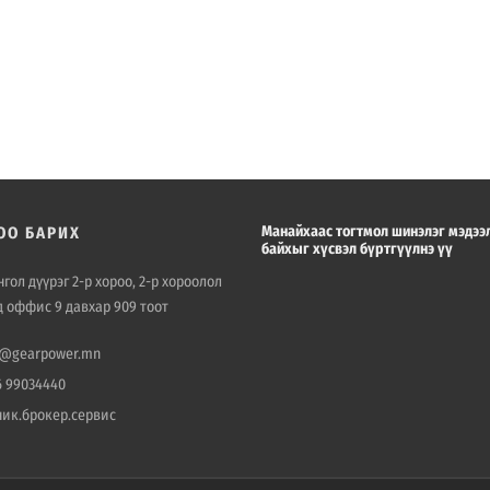
Манайхаас тогтмол шинэлэг мэдээ
ОО БАРИХ
байхыг хүсвэл бүртгүүлнэ үү
гол дүүрэг 2-р хороо, 2-р хороолол
д оффис 9 давхар 909 тоот
o@gearpower.mn
6 99034440
ник.брокер.сервис