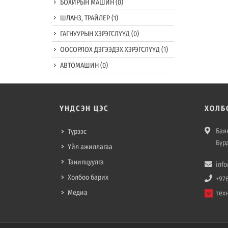
БОХИРЫН МАШИН
(0)
ШЛАНЗ, ТРАЙЛЕР
(1)
ГАГНУУРЫН ХЭРЭГСЛҮҮД
(0)
ООСОРЛОХ ДЭГЭЭДЭХ ХЭРЭГСЛҮҮД
(1)
АВТОМАШИН
(0)
ҮНДСЭН ЦЭС
ХОЛБ
Баян
Түрээс
Бүр
Үйл ажиллагаа
Танилцуулга
inf
Холбоо барих
+97
Медиа
тех