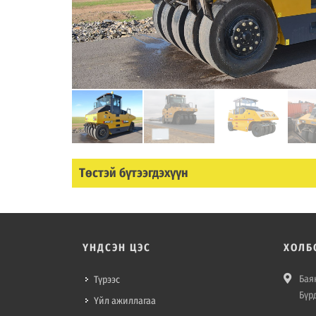
Төстэй бүтээгдэхүүн
ҮНДСЭН ЦЭС
ХОЛБ
Баян
Түрээс
Бүр
Үйл ажиллагаа