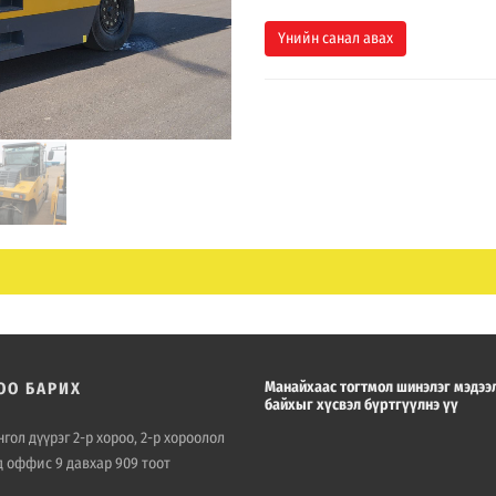
Үнийн санал авах
Манайхаас тогтмол шинэлэг мэдээ
ОО БАРИХ
байхыг хүсвэл бүртгүүлнэ үү
гол дүүрэг 2-р хороо, 2-р хороолол
д оффис 9 давхар 909 тоот