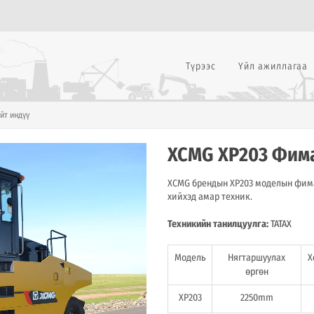
Түрээс
Үйл ажиллагаа
йт индүү
XCMG XP203 Фима
XCMG брендын XP203 моделын фимат
хийхэд амар техник.
Техникийн танилцуулга:
ТАТАХ
Модель
Нягтаршуулах
Х
өргөн
XP203
2250mm