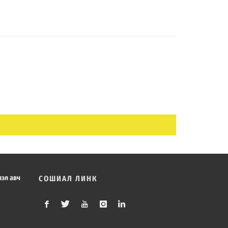
лэл авч
СОШИАЛ ЛИНК