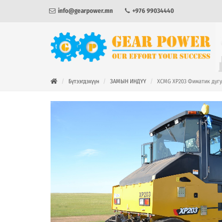
info@gearpower.mn
+976 99034440
Бүтээгдэхүүн
ЗАМЫН ИНДҮҮ
XCMG XP203 Фиматик дугу