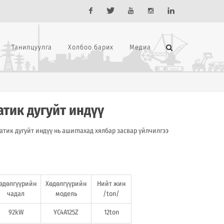
Facebook
Twitter
Youtube
Instagram
Linkedin
Танилцуулга
Холбоо барих
Медиа
тик дугуйт индүү
ик дугуйт индүү нь ашиглахад хялбар засвар үйлчилгээ
өдөлгүүрийн
Хөдөлгүүрийн
Нийт жин
чадал
модель
/ton/
92kW
YC4A125Z
12ton